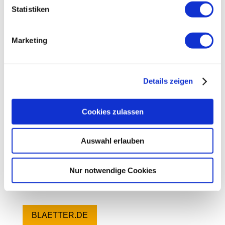
Statistiken
werden rund zwei Drittel aller Menschen in
Städten leben. Doch: Wer kann das
Marketing
bezahlen? Und: Wie soll sie aussehen, die
Stadt der Zukunft?
Details zeigen
Democracy Lecture 2018
Richard Sennett – Der Kampf um die Stadt
Cookies zulassen
Mit Richard Sennett, Francesca Bria, Andrey
Auswahl erlauben
Holm, Moderation: Tamara Tischendorf
Nur notwendige Cookies
HKW.DE
BLAETTER.DE