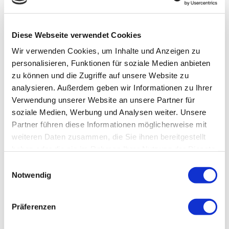
Diese Webseite verwendet Cookies
Wir verwenden Cookies, um Inhalte und Anzeigen zu
personalisieren, Funktionen für soziale Medien anbieten
zu können und die Zugriffe auf unsere Website zu
analysieren. Außerdem geben wir Informationen zu Ihrer
Verwendung unserer Website an unsere Partner für
Haus der Kulturen der Welt, Berlin,
soziale Medien, Werbung und Analysen weiter. Unsere
November 2018
Partner führen diese Informationen möglicherweise mit
weiteren Daten zusammen, die Sie ihnen bereitgestellt
Wie wollen wir wohnen? Diese Frage ist
haben oder die sie im Rahmen Ihrer Nutzung der Dienste
gesammelt haben.
Einwilligungsauswahl
alles andere als trivial. Wohnen treibt
Notwendig
neuerdings wieder viele Menschen um – und
auf die Straße: von Berlin bis New York, von
Präferenzen
Shanghai bis Mexiko City. Im Jahr 2050