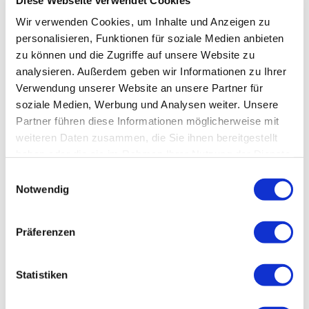
Danielle Allen
Wir verwenden Cookies, um Inhalte und Anzeigen zu
personalisieren, Funktionen für soziale Medien anbieten
Deutschlandfunk | „Digitale Arbeit“ von
zu können und die Zugriffe auf unsere Website zu
Christian Papsdorf
analysieren. Außerdem geben wir Informationen zu Ihrer
Verwendung unserer Website an unsere Partner für
WDR | Die Lit.Cologne politisch: Carolin
soziale Medien, Werbung und Analysen weiter. Unsere
Emcke und Gäste über „Grenzen“
Partner führen diese Informationen möglicherweise mit
weiteren Daten zusammen, die Sie ihnen bereitgestellt
Debatte mit dem Soziologen Richard
haben oder die sie im Rahmen Ihrer Nutzung der Dienste
gesammelt haben.
Einwilligungsauswahl
Sennett über die offene Stadt und ihre
Notwendig
Feinde
Präferenzen
Debatte mit dem Politologen Albrecht von
Lucke über die Zukunft der Volksparteien
Statistiken
Neueste Kommentare